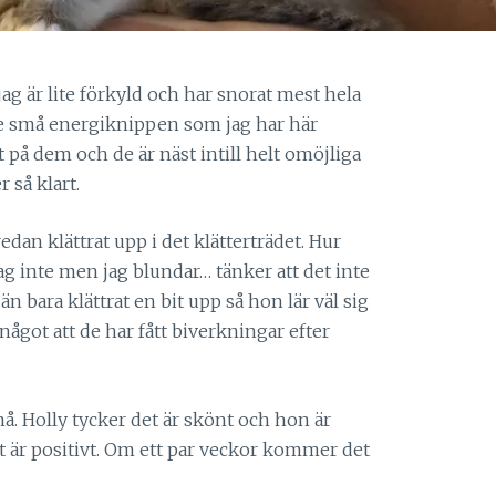
jag är lite förkyld och har snorat mest hela
 de små energiknippen som jag har här
t på dem och de är näst intill helt omöjliga
 så klart.
redan klättrat upp i det klätterträdet. Hur
jag inte men jag blundar… tänker att det inte
 än bara klättrat en bit upp så hon lär väl sig
 något att de har fått biverkningar efter
å. Holly tycker det är skönt och hon är
t är positivt. Om ett par veckor kommer det