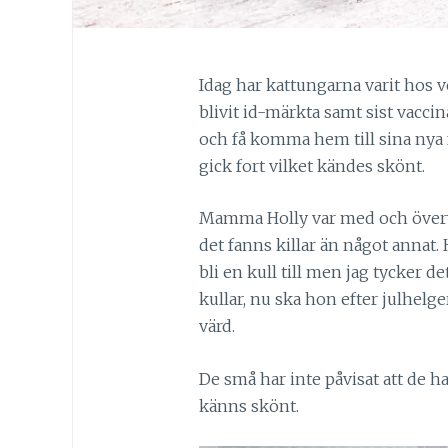
Idag har kattungarna varit hos 
blivit id-märkta samt sist vaccin
och få komma hem till sina nya fa
gick fort vilket kändes skönt.
Mamma Holly var med och överva
det fanns killar än något annat.
bli en kull till men jag tycker d
kullar, nu ska hon efter julhelge
värd.
De små har inte påvisat att de h
känns skönt.